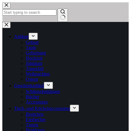
Zum
Inhalt
springen
Keine
Ergebnisse
Anlässe
Geburt
Taufe
Geburtstag
Hochzeit
Jubiläum
Trauerfall
Weihnachten
Ostern
Geschenkartikel
Schlüsselanhänger
Bücher
Accessoires
Tisch- und Küchenaccessoires
Brettchen
Eierbecher
Tassen
Brotdosen