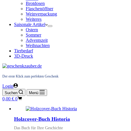
Brotdosen
Flaschenöffner
Weinverpackung
Weiteres
Saisonale Artikel
Ostern
Sommer
Adventszeit
Weihnachten
Tierbedarf
3D-Druck
Der erste Klick zum perfekten Geschenk
Login
Suchen
Menü
Warenkorb
0,00
€
0
Holzcover-Buch Historia
Das Buch für Ihre Geschichte