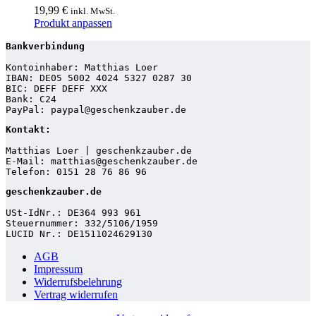
19,99
€
inkl. MwSt.
Dieses
Produkt anpassen
Produkt
Bankverbindung
weist
mehrere
Kontoinhaber: Matthias Loer
Varianten
IBAN: DE05 5002 4024 5327 0287 30
auf.
BIC: DEFF DEFF XXX
Die
Bank: C24
PayPal: paypal@geschenkzauber.de
Optionen
können
Kontakt:
auf
der
Matthias Loer | geschenkzauber.de
E-Mail: matthias@geschenkzauber.de
Produktseite
Telefon: 0151 28 76 86 96
gewählt
werden
geschenkzauber.de
USt-IdNr.: DE364 993 961
Steuernummer: 332/5106/1959
LUCID Nr.: DE1511024629130
AGB
Impressum
Widerrufsbelehrung
Vertrag widerrufen