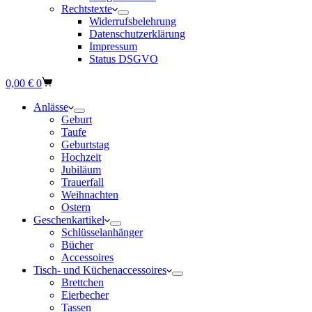
Rechtstexte
Widerrufsbelehrung
Datenschutzerklärung
Impressum
Status DSGVO
Warenkorb
0,00
€
0
Anlässe
Geburt
Taufe
Geburtstag
Hochzeit
Jubiläum
Trauerfall
Weihnachten
Ostern
Geschenkartikel
Schlüsselanhänger
Bücher
Accessoires
Tisch- und Küchenaccessoires
Brettchen
Eierbecher
Tassen