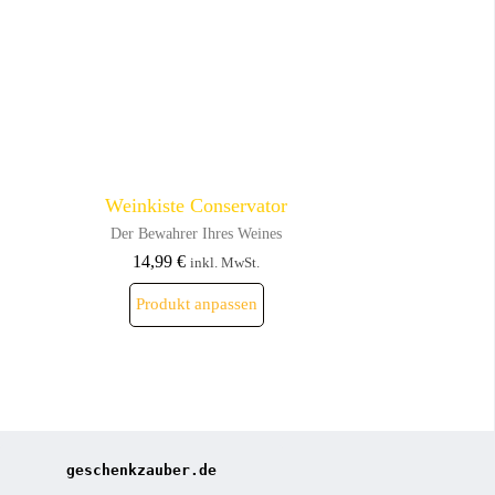
gewählt
werden
Weinkiste Conservator
Der Bewahrer Ihres Weines
14,99
€
inkl. MwSt.
Dieses
Produkt anpassen
Produkt
weist
mehrere
Varianten
auf.
Die
Optionen
können
auf
geschenkzauber.de
der