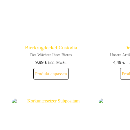
Bierkrugdeckel Custodia
De
Der Wächter Ihres Bieres
Unsere Arti
9,99
€
4,49
€
–
inkl. MwSt.
Dieses
Produkt anpassen
Prod
Produkt
weist
mehrere
Varianten
auf.
Die
Optionen
können
auf
der
Produktseite