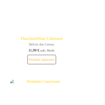
Flaschenöffner Liberator
Befreit den Genuss
11,99
€
inkl. MwSt.
Dieses
Produkt anpassen
Produkt
weist
mehrere
Varianten
auf.
Die
Optionen
können
auf
der
Produktseite