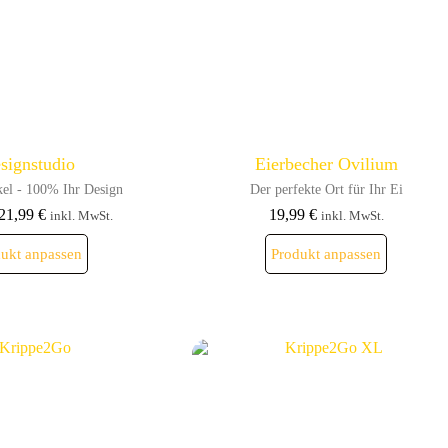
signstudio
Eierbecher Ovilium
kel - 100% Ihr Design
Der perfekte Ort für Ihr Ei
21,99
€
19,99
€
inkl. MwSt.
inkl. MwSt.
Dieses
Dieses
ukt anpassen
Produkt anpassen
Produkt
Produkt
weist
weist
mehrere
mehrere
Varianten
Varianten
auf.
auf.
Die
Die
Optionen
Optionen
können
können
auf
auf
der
der
Produktseite
Produktseite