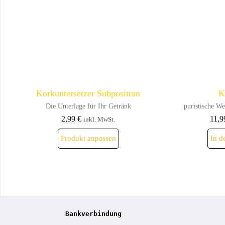
gewählt
werden
Korkuntersetzer Subpositum
K
Die Unterlage für Ihr Getränk
puristische We
2,99
€
11,
inkl. MwSt.
Dieses
Produkt anpassen
In d
Produkt
weist
mehrere
Varianten
auf.
Die
Optionen
können
auf
Bankverbindung
der