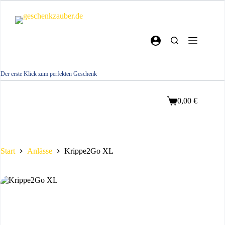
Zum
Inhalt
springen
Der erste Klick zum perfekten Geschenk
0,00
€
Warenkorb
Start
Anlässe
Krippe2Go XL