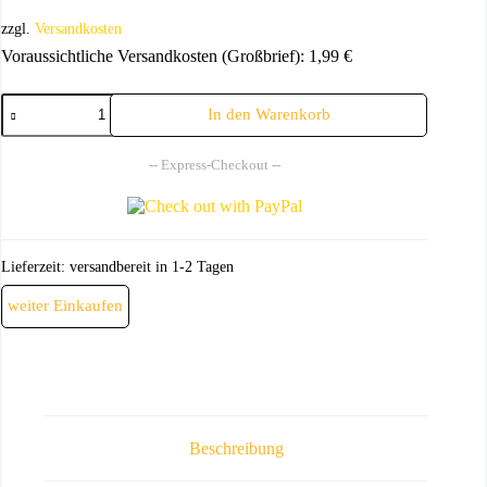
zzgl.
Versandkosten
Voraussichtliche Versandkosten (Großbrief):
1,99
€
Krippe2Go
In den Warenkorb
XL
Menge
-- Express-Checkout --
Lieferzeit:
versandbereit in 1-2 Tagen
weiter Einkaufen
Beschreibung