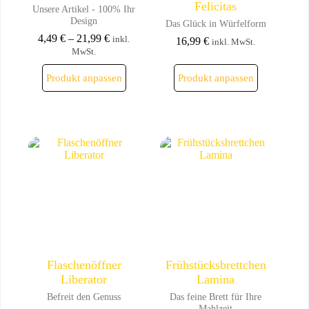
Felicitas
Unsere Artikel - 100% Ihr
Design
Das Glück in Würfelform
4,49
€
–
21,99
€
inkl.
16,99
€
inkl. MwSt.
MwSt.
Dieses
Dieses
Produkt anpassen
Produkt anpassen
Produkt
Produkt
weist
weist
mehrere
mehrere
Varianten
Varianten
auf.
auf.
Die
Die
Optionen
Optionen
können
können
auf
auf
der
der
Produktseite
Produktseite
gewählt
gewählt
werden
werden
Flaschenöffner
Frühstücksbrettchen
Liberator
Lamina
Befreit den Genuss
Das feine Brett für Ihre
Mahlzeit