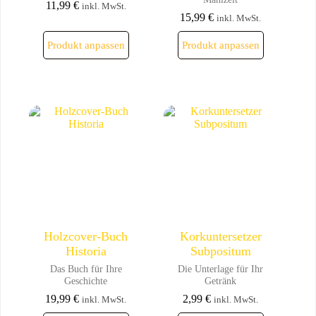
11,99
€
inkl. MwSt.
15,99
€
inkl. MwSt.
Dieses
Dieses
Produkt anpassen
Produkt anpassen
Produkt
Produkt
weist
weist
mehrere
mehrere
Varianten
Varianten
auf.
auf.
Die
Die
Optionen
Optionen
können
können
auf
auf
der
der
Produktseite
Produktseite
gewählt
gewählt
werden
werden
Holzcover-Buch
Korkuntersetzer
Historia
Subpositum
Das Buch für Ihre
Die Unterlage für Ihr
Geschichte
Getränk
19,99
€
2,99
€
inkl. MwSt.
inkl. MwSt.