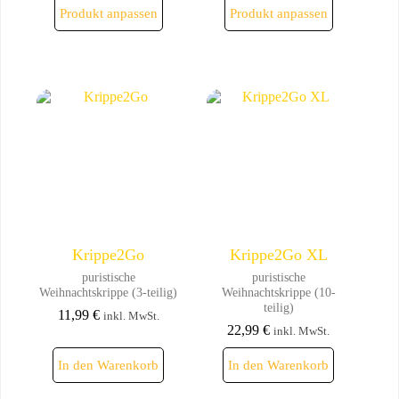
Dieses
Dieses
Produkt anpassen
Produkt anpassen
Produkt
Produkt
weist
weist
mehrere
mehrere
Varianten
Varianten
auf.
auf.
Die
Die
Optionen
Optionen
können
können
auf
auf
der
der
Produktseite
Produktseite
gewählt
gewählt
werden
werden
Krippe2Go
Krippe2Go XL
puristische
puristische
Weihnachtskrippe (3-teilig)
Weihnachtskrippe (10-
teilig)
11,99
€
inkl. MwSt.
22,99
€
inkl. MwSt.
In den Warenkorb
In den Warenkorb