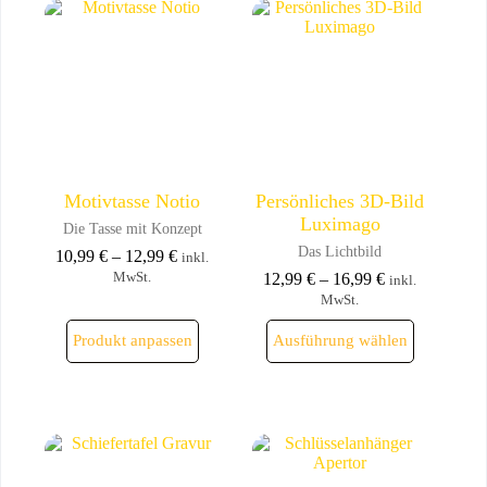
Motivtasse Notio
Persönliches 3D-Bild
Luximago
Die Tasse mit Konzept
Das Lichtbild
10,99
€
–
12,99
€
inkl.
MwSt.
12,99
€
–
16,99
€
inkl.
MwSt.
Dieses
Dieses
Produkt anpassen
Ausführung wählen
Produkt
Produkt
weist
weist
mehrere
mehrere
Varianten
Varianten
auf.
auf.
Die
Die
Optionen
Optionen
können
können