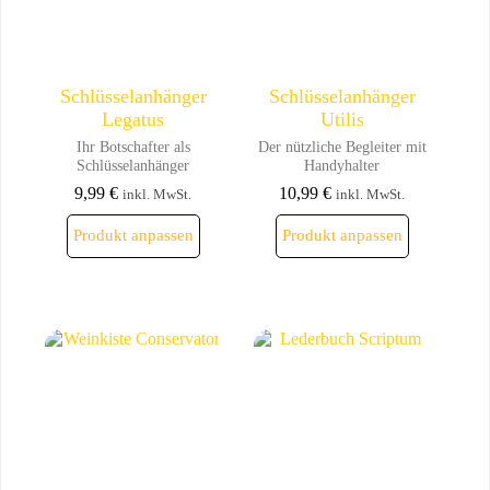
Produktseite
Produktseite
gewählt
gewählt
werden
werden
Schlüsselanhänger
Schlüsselanhänger
Legatus
Utilis
Ihr Botschafter als
Der nützliche Begleiter mit
Schlüsselanhänger
Handyhalter
9,99
€
10,99
€
inkl. MwSt.
inkl. MwSt.
Dieses
Dieses
Produkt anpassen
Produkt anpassen
Produkt
Produkt
weist
weist
mehrere
mehrere
Varianten
Varianten
auf.
auf.
Die
Die
Optionen
Optionen
können
können
auf
auf
der
der
Produktseite
Produktseite
gewählt
gewählt
werden
werden