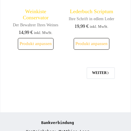
Weinkiste
Lederbuch Scriptum
Conservator
Ihre Schrift in edlem Leder
Der Bewahrer Ihres Weines
19,99
€
inkl. MwSt.
14,99
€
inkl. MwSt.
Dieses
Dieses
Produkt anpassen
Produkt anpassen
Produkt
Produkt
weist
weist
mehrere
mehrere
Varianten
Varianten
auf.
auf.
Die
Die
WEITER
Optionen
Optionen
können
können
auf
auf
der
der
Produktseite
Produktseite
gewählt
gewählt
werden
werden
Bankverbindung