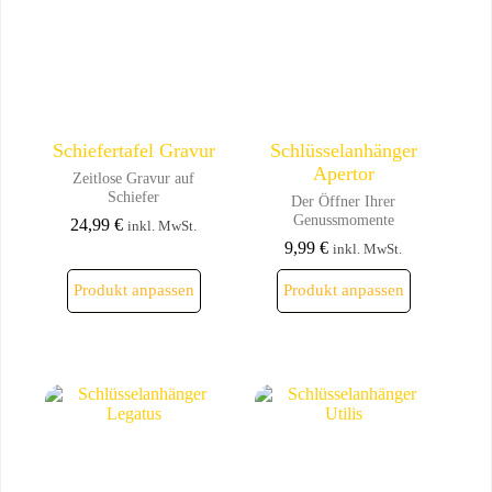
auf
auf
der
der
Produktseite
Produktseite
gewählt
gewählt
werden
werden
Schiefertafel Gravur
Schlüsselanhänger
Apertor
Zeitlose Gravur auf
Schiefer
Der Öffner Ihrer
Genussmomente
24,99
€
inkl. MwSt.
9,99
€
inkl. MwSt.
Dieses
Dieses
Produkt anpassen
Produkt anpassen
Produkt
Produkt
weist
weist
mehrere
mehrere
Varianten
Varianten
auf.
auf.
Die
Die
Optionen
Optionen
können
können
auf
auf
der
der