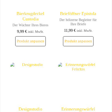
Bierkrugdeckel
Brieföffner Epistula
Custodia
Der hölzerne Begleiter für
Ihre Briefe
Der Wächter Ihres Bieres
11,99
€
inkl. MwSt.
9,99
€
inkl. MwSt.
Dieses
Dieses
Produkt anpassen
Produkt anpassen
Produkt
Produkt
weist
weist
mehrere
mehrere
Varianten
Varianten
auf.
auf.
Die
Die
Optionen
Optionen
können
können
auf
auf
der
der
Produktseite
Produktseite
gewählt
gewählt
werden
werden
Designstudio
Erinnerungswürfel