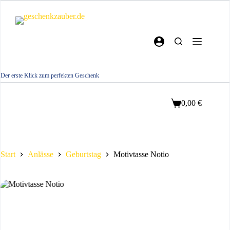
Zum
Inhalt
springen
Der erste Klick zum perfekten Geschenk
0,00
€
Warenkorb
Start
Anlässe
Geburtstag
Motivtasse Notio