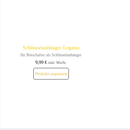
Schlüsselanhänger Legatus
Ihr Botschafter als Schlüsselanhänger
9,99
€
inkl. MwSt.
Dieses
Produkt anpassen
Produkt
weist
mehrere
Varianten
auf.
Die
Optionen
können
auf
der
Produktseite