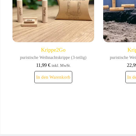
Krippe2Go
Kri
puristische Weihnachtskrippe (3-teilig)
puristische Wei
11,99
€
22,
inkl. MwSt.
In den Warenkorb
In d