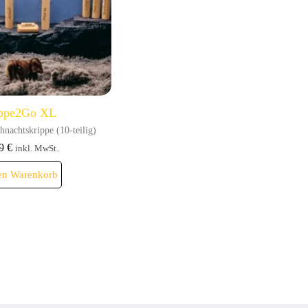
ppe2Go XL
hnachtskrippe (10-teilig)
99
€
inkl. MwSt.
en Warenkorb